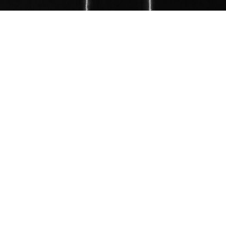
Unser Merchandise-Shop
Ganz einfach und bequeme über den Link bestellen.
https://gymnasticsclub.printex.de/